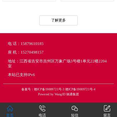
了解更多
电 话：15879610185
座 机：15270498157
地址：江西省吉安市吉州区万象广场3号楼1单元22楼2204
室
本站已支持IPv6
备案号：赣ICP备19009721号-3 赣ICP备19009721号-4
Powered by
WangID 驰通集团
首页
电话
短信
留言