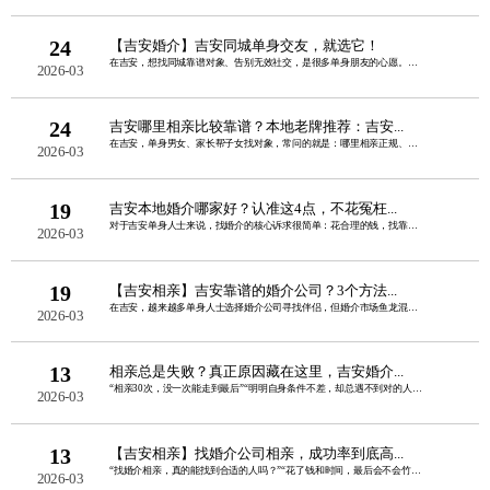
24
【吉安婚介】吉安同城单身交友，就选它！
在吉安，想找同城靠谱对象、告别无效社交，是很多单身朋友的心愿。线上交友怕虚假、圈......
2026-03
24
吉安哪里相亲比较靠谱？本地老牌推荐：吉安...
在吉安，单身男女、家长帮子女找对象，常问的就是：哪里相亲正规、真实、不套路、成功......
2026-03
19
吉安本地婚介哪家好？认准这4点，不花冤枉...
对于吉安单身人士来说，找婚介的核心诉求很简单：花合理的钱，找靠谱的人，高效脱单不......
2026-03
19
【吉安相亲】吉安靠谱的婚介公司？3个方法...
在吉安，越来越多单身人士选择婚介公司寻找伴侣，但婚介市场鱼龙混杂，虚假宣传、婚托......
2026-03
13
相亲总是失败？真正原因藏在这里，吉安婚介...
“相亲30次，没一次能走到最后”“明明自身条件不差，却总遇不到对的人”“每次聊两......
2026-03
13
【吉安相亲】找婚介公司相亲，成功率到底高...
“找婚介相亲，真的能找到合适的人吗？”“花了钱和时间，最后会不会竹篮打水一场空？......
2026-03