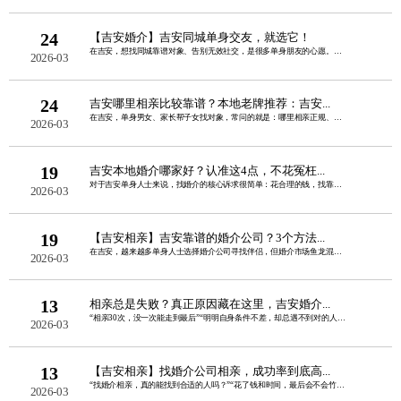
24
【吉安婚介】吉安同城单身交友，就选它！
在吉安，想找同城靠谱对象、告别无效社交，是很多单身朋友的心愿。线上交友怕虚假、圈......
2026-03
24
吉安哪里相亲比较靠谱？本地老牌推荐：吉安...
在吉安，单身男女、家长帮子女找对象，常问的就是：哪里相亲正规、真实、不套路、成功......
2026-03
19
吉安本地婚介哪家好？认准这4点，不花冤枉...
对于吉安单身人士来说，找婚介的核心诉求很简单：花合理的钱，找靠谱的人，高效脱单不......
2026-03
19
【吉安相亲】吉安靠谱的婚介公司？3个方法...
在吉安，越来越多单身人士选择婚介公司寻找伴侣，但婚介市场鱼龙混杂，虚假宣传、婚托......
2026-03
13
相亲总是失败？真正原因藏在这里，吉安婚介...
“相亲30次，没一次能走到最后”“明明自身条件不差，却总遇不到对的人”“每次聊两......
2026-03
13
【吉安相亲】找婚介公司相亲，成功率到底高...
“找婚介相亲，真的能找到合适的人吗？”“花了钱和时间，最后会不会竹篮打水一场空？......
2026-03