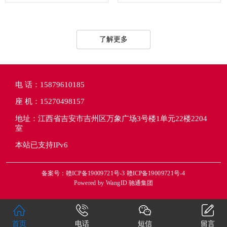
了解更多
电 话：15879610185
座 机：15270498157
地址：江西省吉安市吉州区万象广场3号楼1单元22楼2204
室
本站已支持IPv6
备案号：赣ICP备19009721号-3 赣ICP备19009721号-4
Powered by
WangID 驰通集团
首页
电话
短信
留言